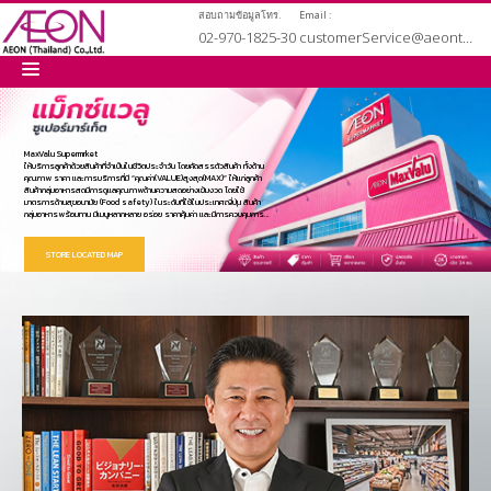
สอบถามข้อมูลโทร.
Email :
02-970-1825-30
customerService@aeonthailand.biz
หน้าหลัก
MaxValu Supermrket
ให้บริการลูกค้าด้วยสินค้าที่จำเป็นในชีวิตประจำวัน โดยคัดสรรตัวสินค้า ทั้งด้าน
คุณภาพ ราคา และการบริการที่มี “คุณค่า(VALUE)สูงสุด(MAX)” ให้แก่ลูกค้า
เกี่ยวกับเรา
สินค้ากลุ่มอาหารสดมีการดูแลคุณภาพด้านความสดอย่างเข้มงวด โดยใช้
มาตรการด้านสุขอนามัย (Food safety) ในระดับที่ใช้ในประเทศญี่ปุ่น สินค้า
กลุ่มอาหารพร้อมทาน มีเมนูหลากหลาย อร่อย ราคาคุ้มค่า และมีการควบคุมการ
ผลิตทุกขั้นตอน ตั้งแต่การควบคุมคุณภาพของวัสถุดิบ จนถึงระยะเวลาการวาง
ขายและเพื่อความสะดวกของลูกค้า จึงเปิดให้บริการตามความต้องการของลูกค้า
สินค้าและบริการ
ในพื้นที่นั้นๆ ปัจจุบันเปิดให้บริการ แม็กซ์แวลู ซูเปอร์มาร์เก็ต สาขาแรกเดือน
STORE LOCATED MAP
ตุลาคม 2550 บนถนนนวมินทร์ ชื่อแม็กซ์แวลู สาขานวมินทร์ ปัจจุบันมีทั้งหมด 24
สาขา ในเขตกรุงเทพและปริมณฑลและศรีราชา
นโยบายคุ้มครองข้อมูลส่วนบุคคล
สมัครงาน
เช่าพื้นที่