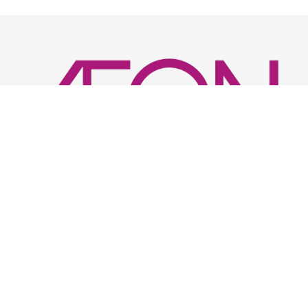
บริษัท อิออน (ไทยแลนด์) จำกัด
แม็กซ์แวลู ซูเปอร์มาร์เก็ต และ แม็กซ์แวลู ทันใจ จัดหาสินค้าที่มี
ความ
หลากหลายเพื่อลูกค้าในทุกๆวันและมุ่งเน้นให้บริการด้าน
อาหารสด
และอาหารพร้อมทานที่มีความจำเป็นในชีวิตประจำวัน