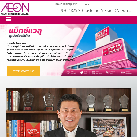
สอบถามข้อมูลโทร.
Email :
02-970-1825-30
customerService@aeonthailand.biz
หน้าหลัก
MaxValu Supermrket
ให้บริการลูกค้าด้วยสินค้าที่จำเป็นในชีวิตประจำวัน โดยคัดสรรตัวสินค้า ทั้งด้าน
คุณภาพ ราคา และการบริการที่มี “คุณค่า(VALUE)สูงสุด(MAX)” ให้แก่ลูกค้า
เกี่ยวกับเรา
สินค้ากลุ่มอาหารสดมีการดูแลคุณภาพด้านความสดอย่างเข้มงวด โดยใช้
มาตรการด้านสุขอนามัย (Food safety) ในระดับที่ใช้ในประเทศญี่ปุ่น สินค้า
กลุ่มอาหารพร้อมทาน มีเมนูหลากหลาย อร่อย ราคาคุ้มค่า และมีการควบคุมการ
ผลิตทุกขั้นตอน ตั้งแต่การควบคุมคุณภาพของวัสถุดิบ จนถึงระยะเวลาการวาง
ขายและเพื่อความสะดวกของลูกค้า จึงเปิดให้บริการตามความต้องการของลูกค้า
สินค้าและบริการ
ในพื้นที่นั้นๆ ปัจจุบันเปิดให้บริการ แม็กซ์แวลู ซูเปอร์มาร์เก็ต สาขาแรกเดือน
STORE LOCATED MAP
ตุลาคม 2550 บนถนนนวมินทร์ ชื่อแม็กซ์แวลู สาขานวมินทร์ ปัจจุบันมีทั้งหมด 24
สาขา ในเขตกรุงเทพและปริมณฑลและศรีราชา
นโยบายคุ้มครองข้อมูลส่วนบุคคล
สมัครงาน
เช่าพื้นที่